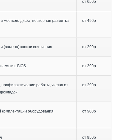
от 650р
 жесткого диска, повторная разметка
от 490р
и (замена) кнопки включения
от 290р
 памяти в BIOS
от 390р
 профилактические работы, чистка от
от 290р
прокладок
 комплектации оборудования
от 900р
ч
от 950р