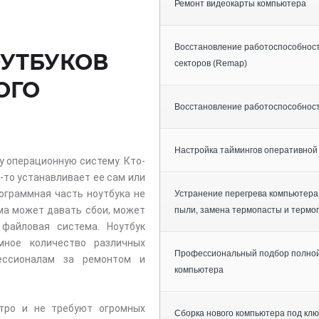
Ремонт видеокарты компьютера
Восстановление работоспособности
УТБУКОВ
секторов (Remap)
ОГО
Восстановление работоспособност
Настройка таймингов оперативной
у операционную систему. Кто-
о-то устанавливает ее сам или
ограммная часть ноутбука не
Устранение перегрева компьютера,
ма может давать сбои, может
пыли, замена термопасты и термо
файловая система. Ноутбук
мное количество различных
Профессиональный подбор полной
ессионалам за ремонтом и
компьютера
тро и не требуют огромных
Сборка нового компьютера под клю