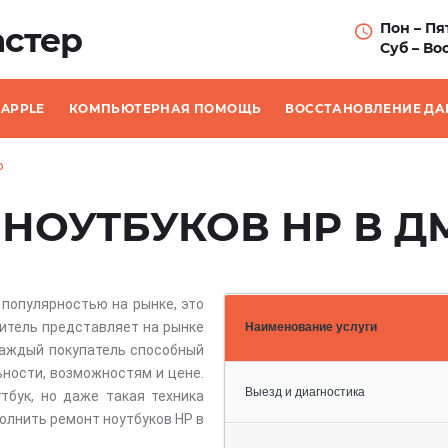
Пон – Пят
стер
Суб – Вос
APPLE
КОМПЬЮТЕРНАЯ ПОМОЩЬ
ВОССТАНОВЛЕНИЕ Д
P
НОУТБУКОВ HP В Д
популярностью на рынке, это
дитель представляет на рынке
Наименование услуги
каждый покупатель способный
ности, возможностям и цене.
Выезд и диагностика
тбук, но даже такая техника
полнить ремонт ноутбуков HP в