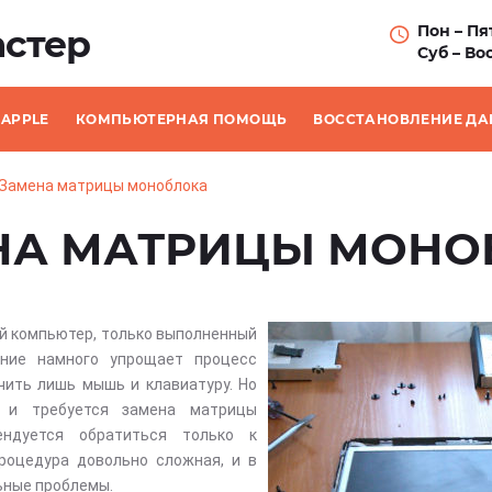
Пон – Пят
стер
Суб – Вос
APPLE
КОМПЬЮТЕРНАЯ ПОМОЩЬ
ВОССТАНОВЛЕНИЕ Д
Замена матрицы моноблока
НА МАТРИЦЫ МОНО
й компьютер, только выполненный
ение намного упрощает процесс
чить лишь мышь и клавиатуру. Но
 и требуется замена матрицы
ндуется обратиться только к
роцедура довольно сложная, и в
ьные проблемы.