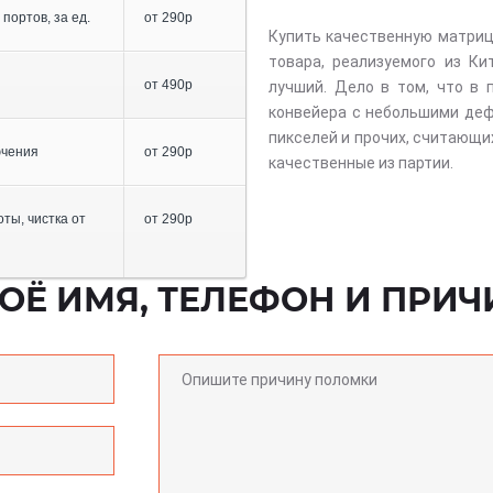
портов, за ед.
от 290р
Купить качественную матриц
товара, реализуемого из Ки
от 490р
лучший. Дело в том, что в 
конвейера с небольшими деф
пикселей и прочих, считающ
ючения
от 290р
качественные из партии.
ты, чистка от
от 290р
ОЁ ИМЯ, ТЕЛЕФОН И ПРИЧ